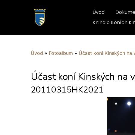
Úvod
Dokume
Kniha o Koních K
Úvod
»
Fotoalbum
»
Účast koní Kinských na 
Účast koní Kinských na 
20110315HK2021