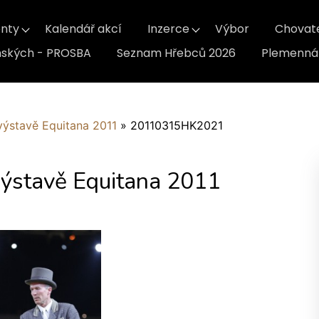
nty
Kalendář akcí
Inzerce
Výbor
Chovat
inských - PROSBA
Seznam Hřebců 2026
Plemenná 
výstavě Equitana 2011
»
20110315HK2021
výstavě Equitana 2011