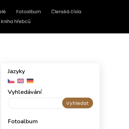
elé
Fotoalbum
Členská čísla
kniha hřebců
Jazyky
Vyhledávání
Fotoalbum