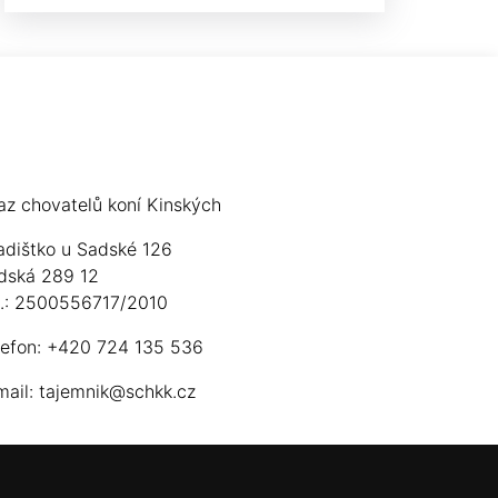
az chovatelů koní Kinských
adištko u Sadské 126
dská 289 12
ú.: 2500556717/2010
lefon: +420 724 135 536
mail:
tajemnik@schkk.cz