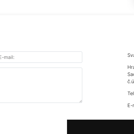
Sv
Hr
Sa
č.
Te
E-