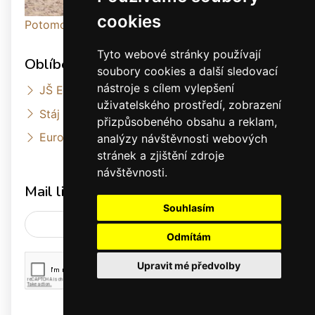
cookies
Potomci po 1245 Sarkon Kinský
Tyto webové stránky používají
Oblíbené odkazy
soubory cookies a další sledovací
nástroje s cílem vylepšení
JŠ Equus Kinsky
uživatelského prostředí, zobrazení
Stáj Ostrov
přizpůsobeného obsahu a reklam,
European State Studs
analýzy návštěvnosti webových
stránek a zjištění zdroje
návštěvnosti.
Mail list
Souhlasím
Odmítám
Upravit mé předvolby