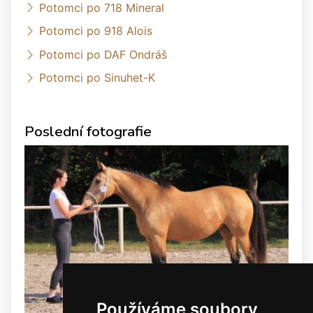
Potomci po 718 Mineral
Potomci po 918 Alois
Potomci po DAF Ondráš
Potomci po Sinuhet-K
Poslední fotografie
Používáme soubory