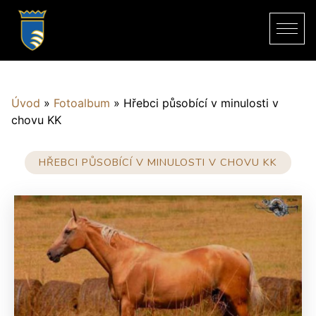
Úvod
»
Fotoalbum
»
Hřebci působící v minulosti v
chovu KK
HŘEBCI PŮSOBÍCÍ V MINULOSTI V CHOVU KK