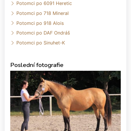
Potomci po 6091 Heretic
Potomci po 718 Mineral
Potomci po 918 Alois
Potomci po DAF Ondráš
Potomci po Sinuhet-K
Poslední fotografie