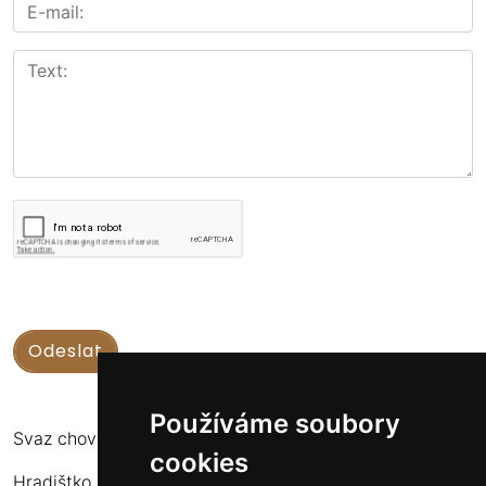
Používáme soubory
Svaz chovatelů koní Kinských
cookies
Hradištko u Sadské 126