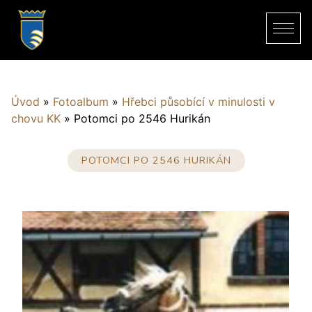
Úvod
»
Fotoalbum
»
Hřebci působící v minulosti v
chovu KK
»
Potomci po 2546 Hurikán
POTOMCI PO 2546 HURIKÁN