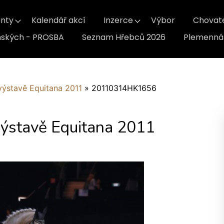
nty
Kalendář akcí
Inzerce
Výbor
Chovat
inských - PROSBA
Seznam Hřebců 2026
Plemenná 
výstavě Equitana 2011
»
20110314HK1656
výstavě Equitana 2011