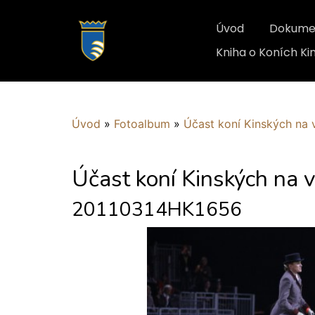
Úvod
Dokume
Kniha o Koních K
Úvod
»
Fotoalbum
»
Účast koní Kinských na 
Účast koní Kinských na 
20110314HK1656