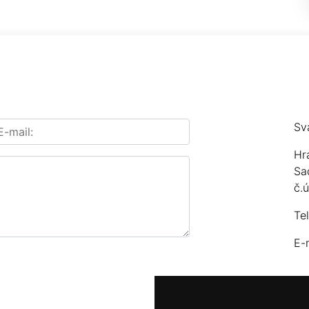
Sv
Hr
Sa
č.
Te
E-