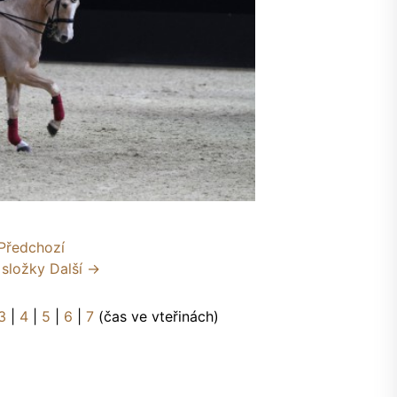
Předchozí
 složky
Další →
3
|
4
|
5
|
6
|
7
(čas ve vteřinách)