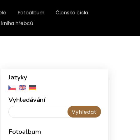
elé
Fotoalbum
Členská čísla
kniha hřebců
Jazyky
Vyhledávání
Fotoalbum