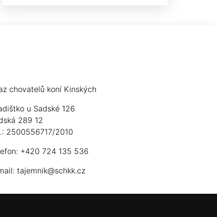
az chovatelů koní Kinských
adištko u Sadské 126
dská 289 12
ú.: 2500556717/2010
lefon: +420 724 135 536
mail:
tajemnik@schkk.cz