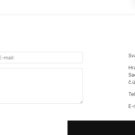
Sv
Hr
Sa
č.
Te
E-