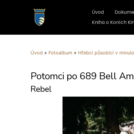
Úvod
Dokume
Kniha o Koních K
Úvod
»
Fotoalbum
»
Hřebci působící v minulo
Potomci po 689 Bell Am
Rebel