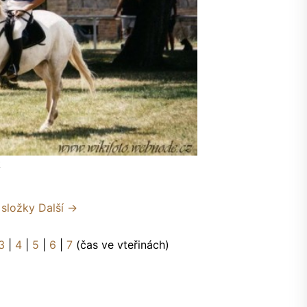
k
 složky
Další →
3
|
4
|
5
|
6
|
7
(čas ve vteřinách)