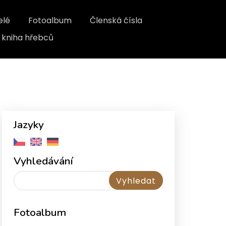
elé
Fotoalbum
Členská čísla
kniha hřebců
Jazyky
Vyhledávání
Fotoalbum