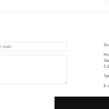
Sv
Hr
Sa
č.
Te
E-