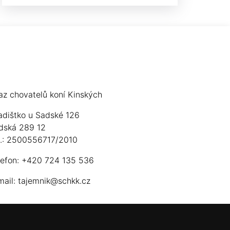
az chovatelů koní Kinských
adištko u Sadské 126
dská 289 12
ú.: 2500556717/2010
lefon: +420 724 135 536
mail:
tajemnik@schkk.cz