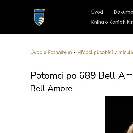
Úvod
Dokume
Kniha o Koních K
Úvod
»
Fotoalbum
»
Hřebci působící v minulo
Potomci po 689 Bell Am
Bell Amore