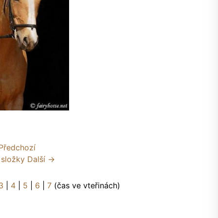
Předchozí
 složky
Další →
3
|
4
|
5
|
6
|
7
(čas ve vteřinách)