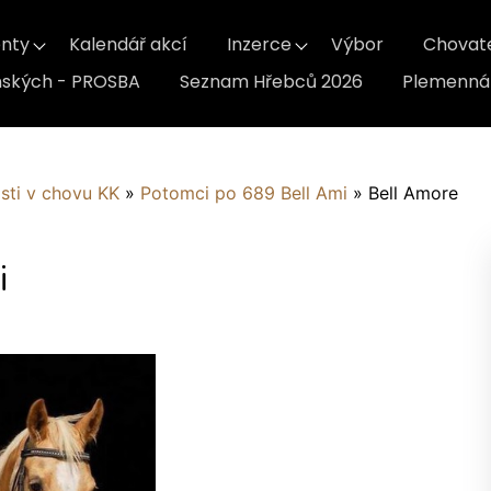
nty
Kalendář akcí
Inzerce
Výbor
Chovat
inských - PROSBA
Seznam Hřebců 2026
Plemenná 
sti v chovu KK
»
Potomci po 689 Bell Ami
»
Bell Amore
i