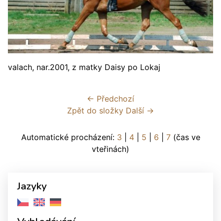
valach, nar.2001, z matky Daisy po Lokaj
← Předchozí
Zpět do složky
Další →
Automatické procházení:
3
|
4
|
5
|
6
|
7
(čas ve
vteřinách)
Jazyky