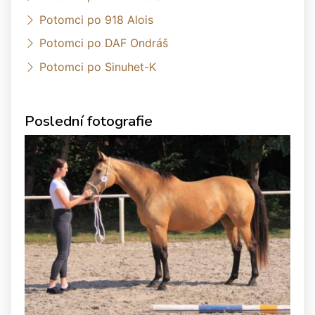
Potomci po 918 Alois
Potomci po DAF Ondráš
Potomci po Sinuhet-K
Poslední fotografie