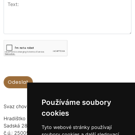
Používáme soubory
Svaz chovatelů koní Kinských
cookies
Hradištko u Sadské 126
Sadská 289 12
Tyto webové stránky používají
č.ú.: 2500556717/2010
soubory cookies a další sledovací