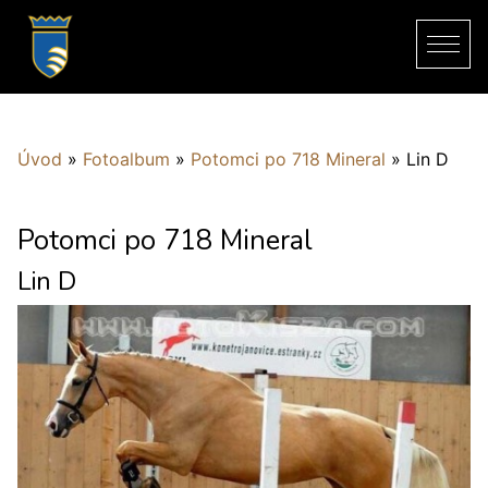
Úvod
»
Fotoalbum
»
Potomci po 718 Mineral
»
Lin D
Potomci po 718 Mineral
Lin D