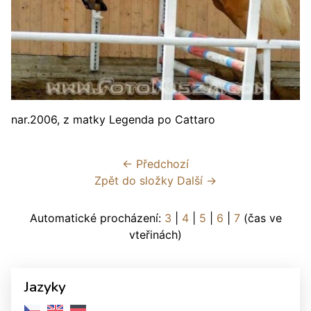
nar.2006, z matky Legenda po Cattaro
← Předchozí
Zpět do složky
Další →
Automatické procházení:
3
|
4
|
5
|
6
|
7
(čas ve
vteřinách)
Jazyky