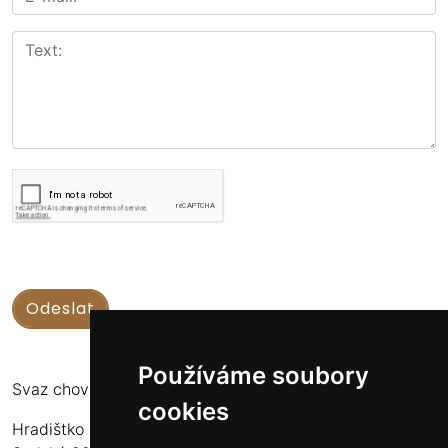
Používáme soubory
Svaz chovatelů koní Kinských
cookies
Hradištko u Sadské 126