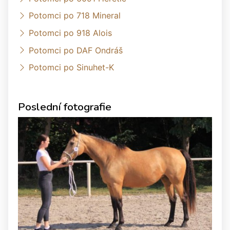
Potomci po 718 Mineral
Potomci po 918 Alois
Potomci po DAF Ondráš
Potomci po Sinuhet-K
Poslední fotografie