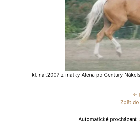
kl. nar.2007 z matky Alena po Century Nákel
← 
Zpět do
Automatické procházení: