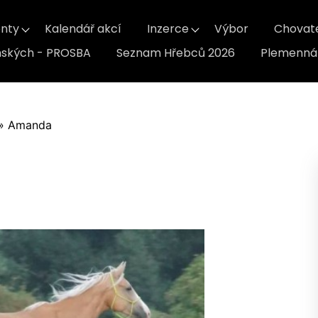
nty
Kalendář akcí
Inzerce
Výbor
Chovat
inských - PROSBA
Seznam Hřebců 2026
Plemenná 
»
Amanda