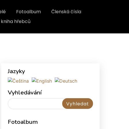
elé
Fotoalbum
Členská čísla
kniha hřebců
Jazyky
Vyhledávání
Fotoalbum