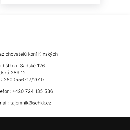
az chovatelů koní Kinských
adištko u Sadské 126
dská 289 12
ú.: 2500556717/2010
lefon: +420 724 135 536
mail:
tajemnik@schkk.cz