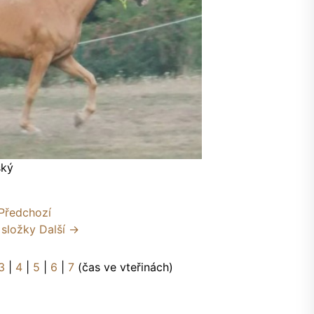
ský
Předchozí
 složky
Další →
3
|
4
|
5
|
6
|
7
(čas ve vteřinách)