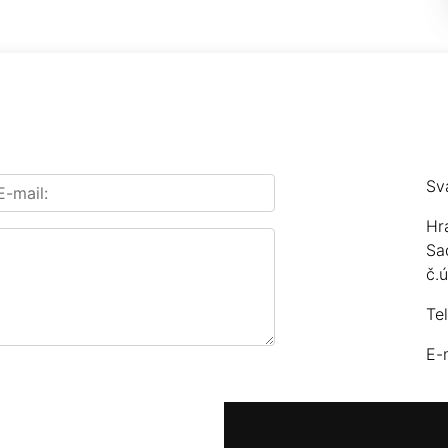
Sv
Hr
Sa
č.
Te
E-