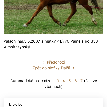
valach, nar.5.5.2007 z matky 41/770 Pamela po 333
Almhirt týnský
← Předchozí
Zpět do složky
Další →
Automatické procházení:
3
|
4
|
5
|
6
|
7
(čas ve
vteřinách)
Jazyky