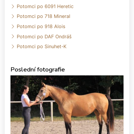
Potomci po 6091 Heretic
Potomci po 718 Mineral
Potomci po 918 Alois
Potomci po DAF Ondráš
Potomci po Sinuhet-K
Poslední fotografie