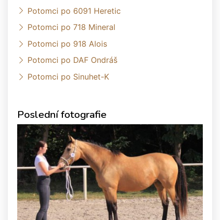
Potomci po 6091 Heretic
Potomci po 718 Mineral
Potomci po 918 Alois
Potomci po DAF Ondráš
Potomci po Sinuhet-K
Poslední fotografie