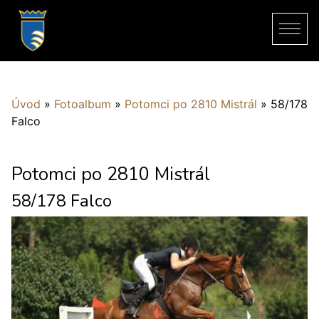
Úvod
»
Fotoalbum
»
Potomci po 2810 Mistrál
»
58/178
Falco
Potomci po 2810 Mistrál
58/178 Falco