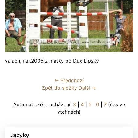
valach, nar.2005 z matky po Dux Lipský
← Předchozí
Zpět do složky
Další →
Automatické procházení:
3
|
4
|
5
|
6
|
7
(čas ve
vteřinách)
Jazyky