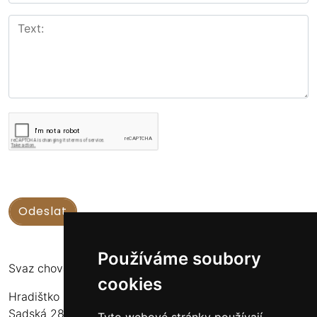
Používáme soubory
Svaz chovatelů koní Kinských
cookies
Hradištko u Sadské 126
Sadská 289 12