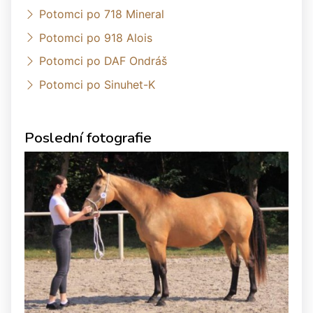
Potomci po 718 Mineral
Potomci po 918 Alois
Potomci po DAF Ondráš
Potomci po Sinuhet-K
Poslední fotografie