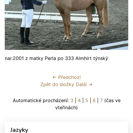
nar.2001 z matky Perla po 333 Almhirt týnský
← Předchozí
Zpět do složky
Další →
Automatické procházení:
3
|
4
|
5
|
6
|
7
(čas ve
vteřinách)
Jazyky