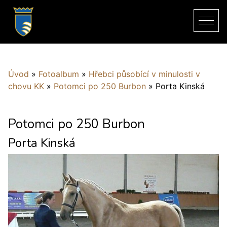
Úvod
»
Fotoalbum
»
Hřebci působící v minulosti v
chovu KK
»
Potomci po 250 Burbon
»
Porta Kinská
Potomci po 250 Burbon
Porta Kinská