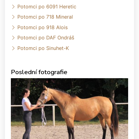
Potomci po 6091 Heretic
Potomci po 718 Mineral
Potomci po 918 Alois
Potomci po DAF Ondráš
Potomci po Sinuhet-K
Poslední fotografie