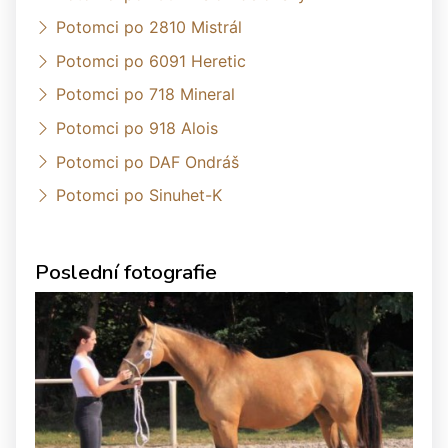
Potomci po 2810 Mistrál
Potomci po 6091 Heretic
Potomci po 718 Mineral
Potomci po 918 Alois
Potomci po DAF Ondráš
Potomci po Sinuhet-K
Poslední fotografie