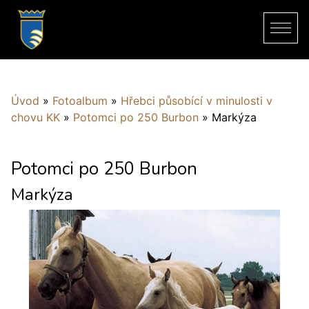
Úvod
»
Fotoalbum
»
Hřebci působící v minulosti v
chovu KK
»
Potomci po 250 Burbon
»
Markýza
Potomci po 250 Burbon
Markýza