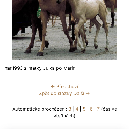
nar.1993 z matky Julka po Marin
← Předchozí
Zpět do složky
Další →
Automatické procházení:
3
|
4
|
5
|
6
|
7
(čas ve
vteřinách)