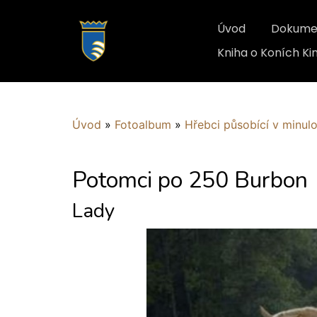
Úvod
Dokume
Kniha o Koních K
Úvod
»
Fotoalbum
»
Hřebci působící v minulo
Potomci po 250 Burbon
Lady