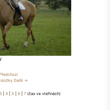
ý
Předchozí
 složky
Další →
3
|
4
|
5
|
6
|
7
(čas ve vteřinách)