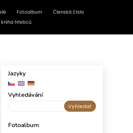
elé
Fotoalbum
Členská čísla
kniha hřebců
Jazyky
Vyhledávání
Fotoalbum