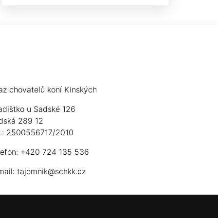
az chovatelů koní Kinských
adištko u Sadské 126
dská 289 12
ú.: 2500556717/2010
lefon: +420 724 135 536
mail:
tajemnik@schkk.cz