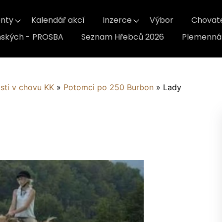
nty
Kalendář akcí
Inzerce
Výbor
Chovat
inských - PROSBA
Seznam Hřebců 2026
Plemenná 
sti v chovu KK
»
Potomci po 250 Burbon
»
Lady