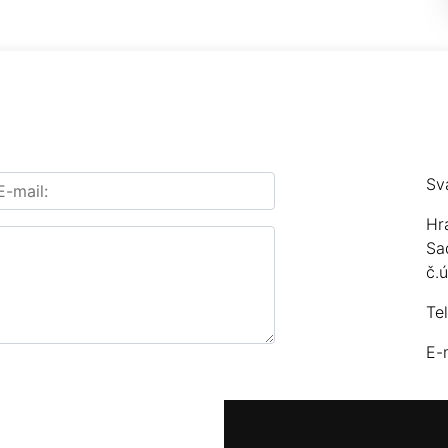
Sv
Hr
Sa
č.
Te
E-