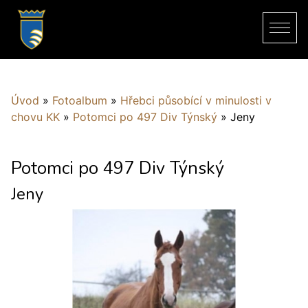
Úvod
»
Fotoalbum
»
Hřebci působící v minulosti v
chovu KK
»
Potomci po 497 Div Týnský
»
Jeny
Potomci po 497 Div Týnský
Jeny