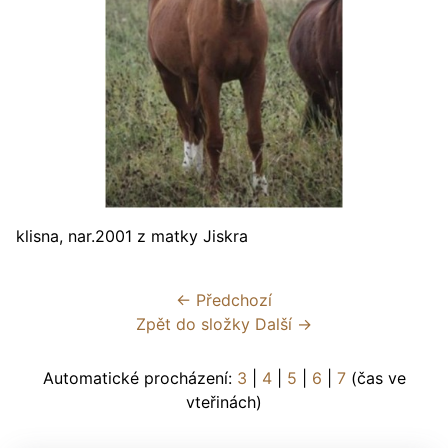
klisna, nar.2001 z matky Jiskra
← Předchozí
Zpět do složky
Další →
Automatické procházení:
3
|
4
|
5
|
6
|
7
(čas ve
vteřinách)