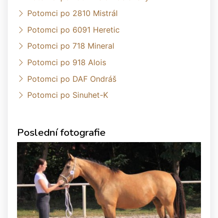
Potomci po 2810 Mistrál
Potomci po 6091 Heretic
Potomci po 718 Mineral
Potomci po 918 Alois
Potomci po DAF Ondráš
Potomci po Sinuhet-K
Poslední fotografie