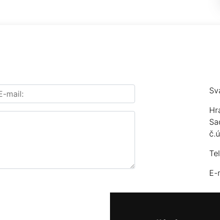
Sv
Hr
Sa
č.
Te
E-