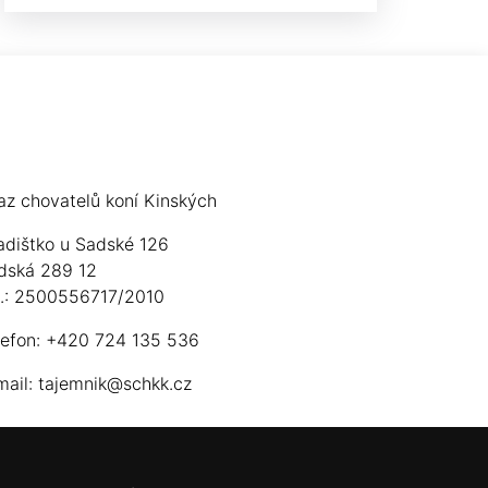
az chovatelů koní Kinských
adištko u Sadské 126
dská 289 12
ú.: 2500556717/2010
lefon: +420 724 135 536
mail:
tajemnik@schkk.cz