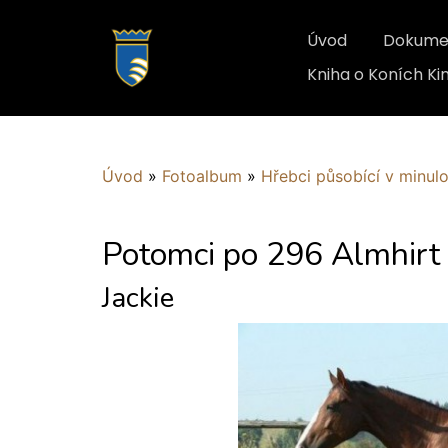
Úvod
Dokume
Kniha o Koních K
Úvod
»
Fotoalbum
»
Hřebci působící v minulo
Potomci po 296 Almhirt
Jackie