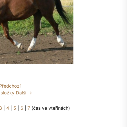
Předchozí
 složky
Další →
3
|
4
|
5
|
6
|
7
(čas ve vteřinách)