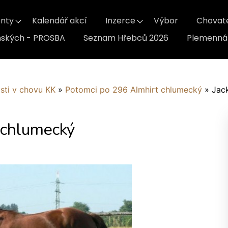
nty
Kalendář akcí
Inzerce
Výbor
Chovat
inských - PROSBA
Seznam Hřebců 2026
Plemenná 
sti v chovu KK
»
Potomci po 296 Almhirt chlumecký
»
Jac
 chlumecký