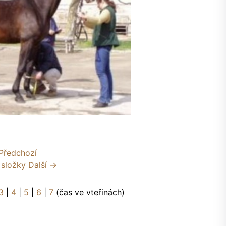
Předchozí
 složky
Další →
3
|
4
|
5
|
6
|
7
(čas ve vteřinách)