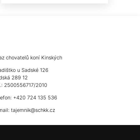
az chovatelů koní Kinských
adištko u Sadské 126
dská 289 12
ú.: 2500556717/2010
lefon: +420 724 135 536
mail:
tajemnik@schkk.cz