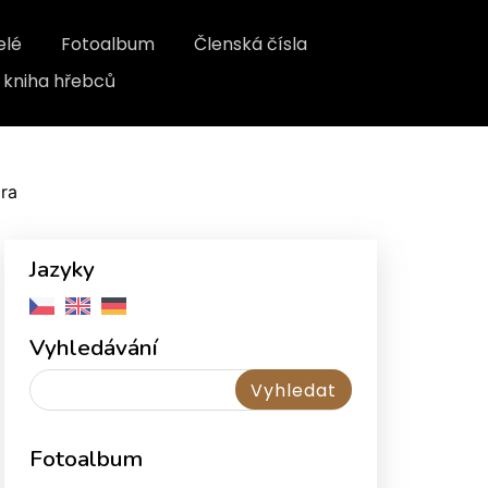
elé
Fotoalbum
Členská čísla
kniha hřebců
ra
Jazyky
Vyhledávání
Fotoalbum