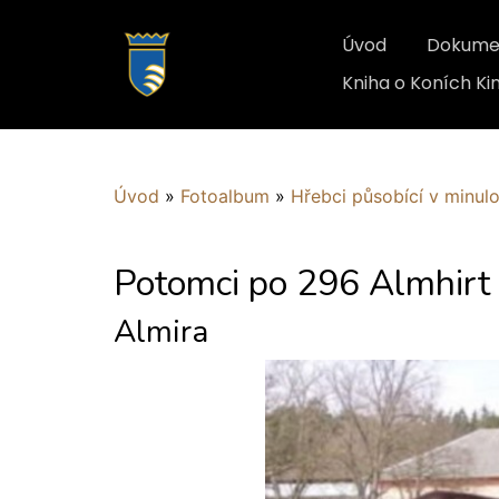
Úvod
Dokume
Kniha o Koních K
Úvod
»
Fotoalbum
»
Hřebci působící v minulo
Potomci po 296 Almhirt
Almira