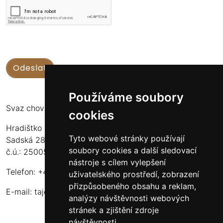
Používáme soubory
Svaz chovatelů koní Kinských
cookies
Hradištko u Sadské 126
Tyto webové stránky používají
Sadská 289 12
soubory cookies a další sledovací
č.ú.: 2500556717/2010
nástroje s cílem vylepšení
Telefon: +420 724 135 536
uživatelského prostředí, zobrazení
přizpůsobeného obsahu a reklam,
E-mail:
tajemnik@schkk.cz
analýzy návštěvnosti webových
stránek a zjištění zdroje
návštěvnosti.