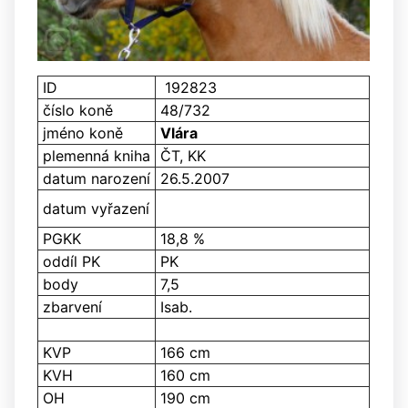
ID
192823
číslo koně
48/732
jméno koně
Vlára
plemenná kniha
ČT, KK
datum narození
26.5.2007
datum vyřazení
PGKK
18,8 %
oddíl PK
PK
body
7,5
zbarvení
Isab.
KVP
166 cm
KVH
160 cm
OH
190 cm