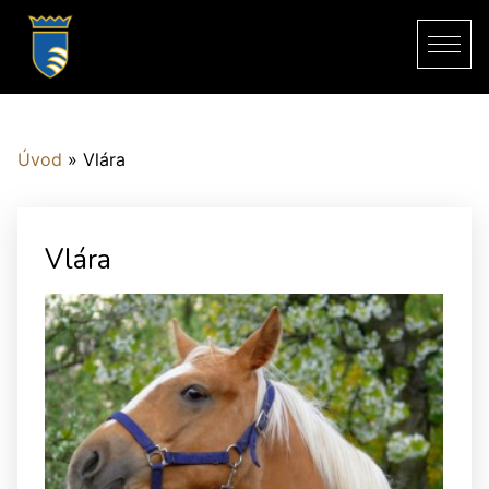
Úvod
»
Vlára
Vlára