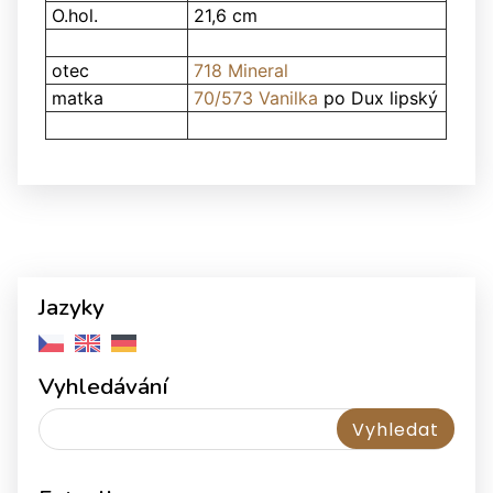
O.hol.
21,6 cm
otec
718 Mineral
matka
70/573 Vanilka
po Dux lipský
Jazyky
Vyhledávání