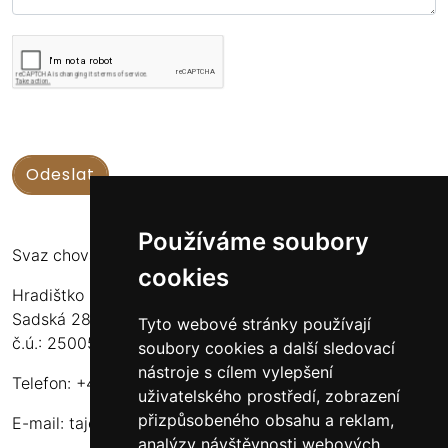
Používáme soubory
Svaz chovatelů koní Kinských
cookies
Hradištko u Sadské 126
Sadská 289 12
Tyto webové stránky používají
č.ú.: 2500556717/2010
soubory cookies a další sledovací
nástroje s cílem vylepšení
Telefon: +420 724 135 536
uživatelského prostředí, zobrazení
přizpůsobeného obsahu a reklam,
E-mail:
tajemnik@schkk.cz
analýzy návštěvnosti webových