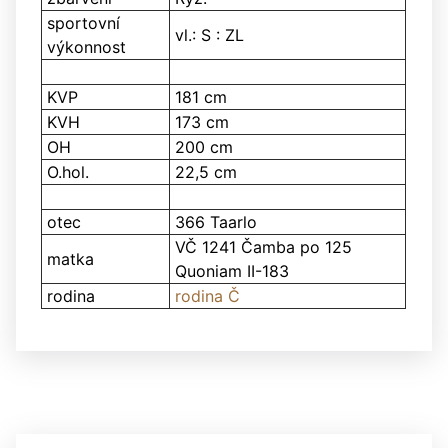
sportovní
vl.: S : ZL
výkonnost
KVP
181 cm
KVH
173 cm
OH
200 cm
O.hol.
22,5 cm
otec
366 Taarlo
VČ 1241 Čamba po 125
matka
Quoniam II-183
rodina
rodina Č