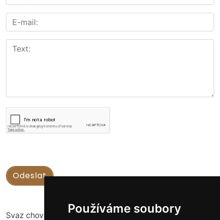
Používáme soubory
Svaz chovatelů koní Kinských