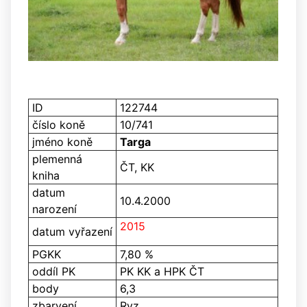
ID
122744
číslo koně
10/741
jméno koně
Targa
plemenná
ČT, KK
kniha
datum
10.4.2000
narození
2015
datum vyřazení
PGKK
7,80 %
oddíl PK
PK KK a HPK ČT
body
6,3
zbarvení
Ryz.