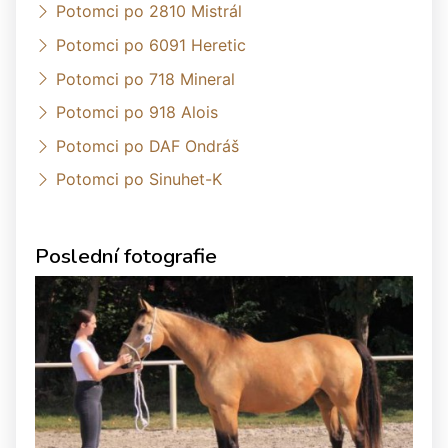
Potomci po 2810 Mistrál
Potomci po 6091 Heretic
Potomci po 718 Mineral
Potomci po 918 Alois
Potomci po DAF Ondráš
Potomci po Sinuhet-K
Poslední fotografie