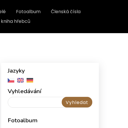
elé
Fotoalbum
Členská čísla
kniha hřebců
Jazyky
Vyhledávání
Fotoalbum