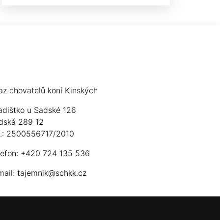
az chovatelů koní Kinských
adištko u Sadské 126
dská 289 12
ú.: 2500556717/2010
lefon: +420 724 135 536
mail:
tajemnik@schkk.cz