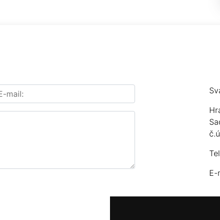
Sv
Hr
Sa
č.
Te
E-