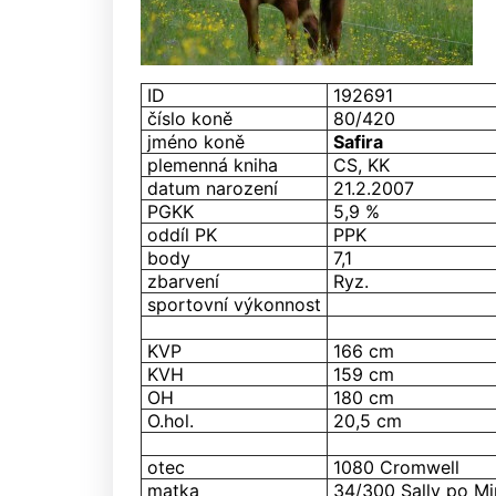
ID
192691
číslo koně
80/420
jméno koně
Safira
plemenná kniha
CS, KK
datum narození
21.2.2007
PGKK
5,9 %
oddíl PK
PPK
body
7,1
zbarvení
Ryz.
sportovní výkonnost
KVP
166 cm
KVH
159 cm
OH
180 cm
O.hol.
20,5 cm
otec
1080 Cromwell
matka
34/300 Sally po Mi