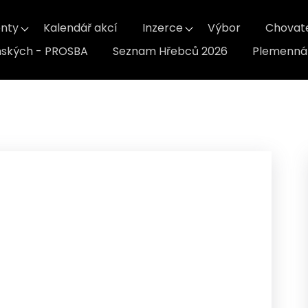
nty
Kalendář akcí
Inzerce
Výbor
Chovat
inských - PROSBA
Seznam Hřebců 2026
Plemenná 