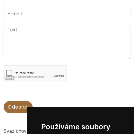
Používáme soubory
Svaz chovatelů koní Kinských