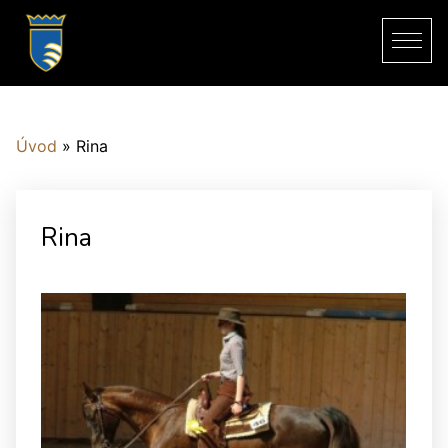
Úvod
»
Rina
Rina