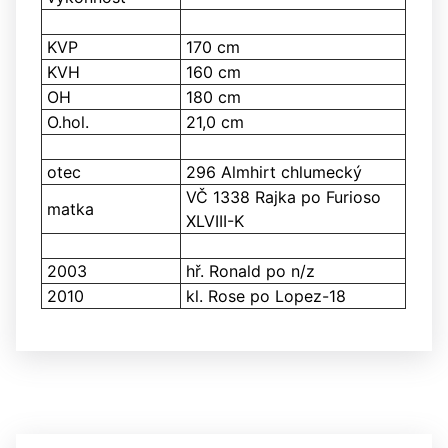
KVP
170 cm
KVH
160 cm
OH
180 cm
O.hol.
21,0 cm
otec
296 Almhirt chlumecký
VČ 1338 Rajka po Furioso
matka
XLVIII-K
2003
hř. Ronald po n/z
2010
kl. Rose po Lopez-18