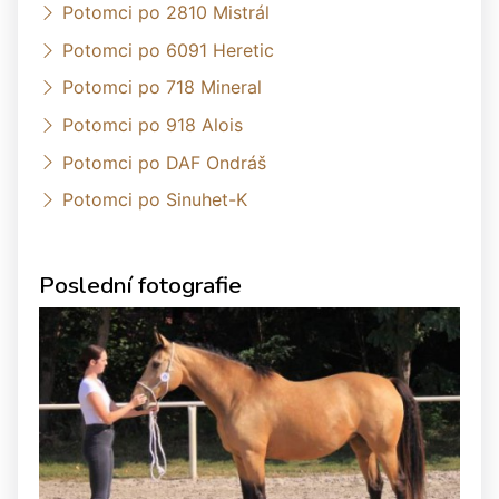
Potomci po 2810 Mistrál
Potomci po 6091 Heretic
Potomci po 718 Mineral
Potomci po 918 Alois
Potomci po DAF Ondráš
Potomci po Sinuhet-K
Poslední fotografie