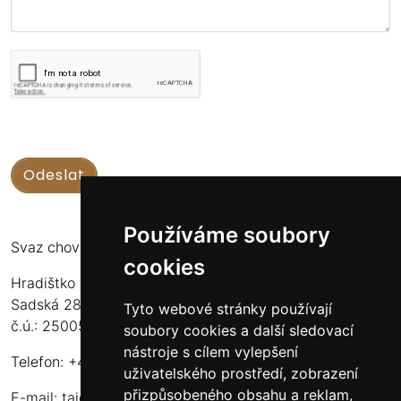
Používáme soubory
Svaz chovatelů koní Kinských
cookies
Hradištko u Sadské 126
Sadská 289 12
Tyto webové stránky používají
č.ú.: 2500556717/2010
soubory cookies a další sledovací
nástroje s cílem vylepšení
Telefon: +420 724 135 536
uživatelského prostředí, zobrazení
přizpůsobeného obsahu a reklam,
E-mail:
tajemnik@schkk.cz