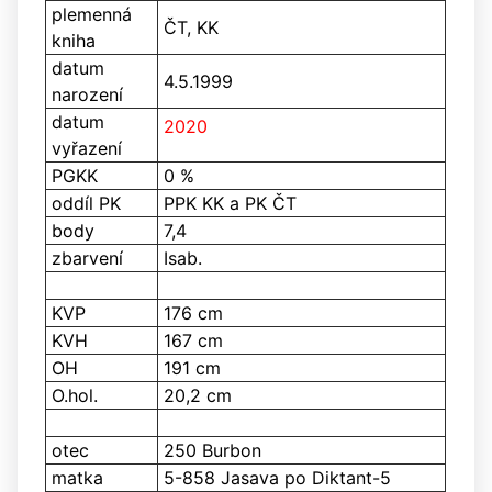
plemenná
ČT, KK
kniha
datum
4.5.1999
narození
datum
2020
vyřazení
PGKK
0 %
oddíl PK
PPK KK a PK ČT
body
7,4
zbarvení
Isab.
KVP
176 cm
KVH
167 cm
OH
191 cm
O.hol.
20,2 cm
otec
250 Burbon
matka
5-858 Jasava po Diktant-5