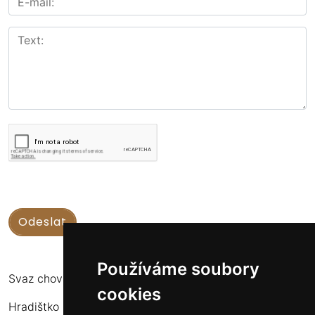
Používáme soubory
Svaz chovatelů koní Kinských
cookies
Hradištko u Sadské 126