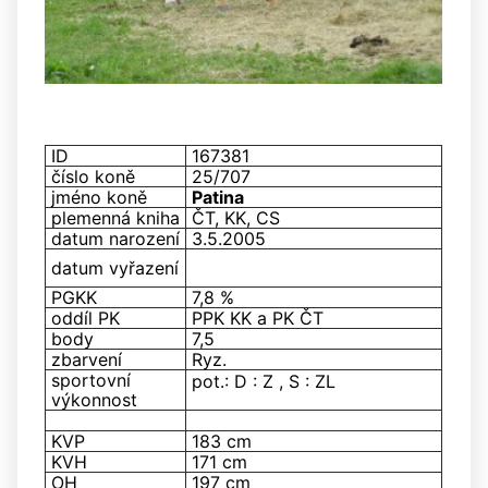
ID
167381
číslo koně
25/707
jméno koně
Patina
plemenná kniha
ČT, KK, CS
datum narození
3.5.2005
datum vyřazení
PGKK
7,8 %
oddíl PK
PPK KK a PK ČT
body
7,5
zbarvení
Ryz.
sportovní
pot.: D : Z , S : ZL
výkonnost
KVP
183
cm
KVH
171 cm
OH
197 cm