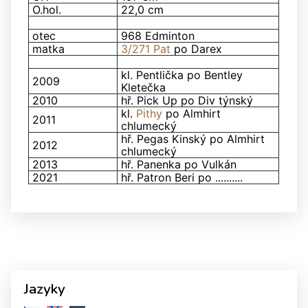
O.hol.
22,0 cm
otec
968 Edminton
matka
3/271 Pat
po Darex
kl. Pentlička po Bentley
2009
Kletečka
2010
hř. Pick Up po Div týnský
kl.
Pithy
po Almhirt
2011
chlumecký
hř. Pegas Kinský po Almhirt
2012
chlumecký
2013
hř. Panenka po Vulkán
2021
hř. Patron Beri po ..........
Jazyky