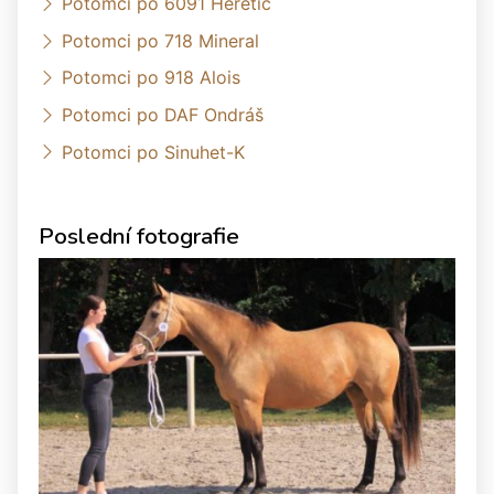
Potomci po 6091 Heretic
Potomci po 718 Mineral
Potomci po 918 Alois
Potomci po DAF Ondráš
Potomci po Sinuhet-K
Poslední fotografie