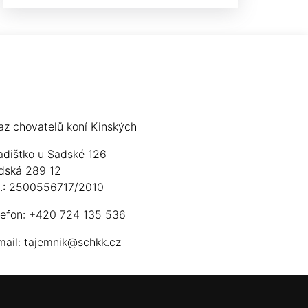
az chovatelů koní Kinských
adištko u Sadské 126
dská 289 12
ú.: 2500556717/2010
lefon: +420 724 135 536
mail:
tajemnik@schkk.cz