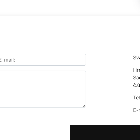
Sv
Hr
Sa
č.
Te
E-