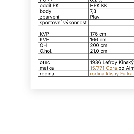
oddíl PK
HPK KK
body
7,8
zbarvení
Plav.
sportovní výkonnost
KVP
176 cm
KVH
166 cm
OH
200 cm
O.hol.
21,0 cm
otec
1936 Lefroy Kinský
matka
15/771 Cora
po Alm
rodina
rodina klisny Furka