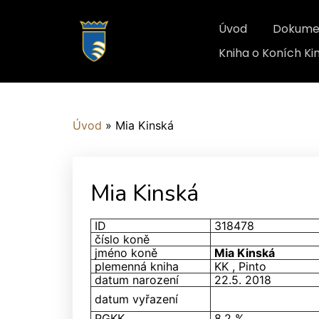
Úvod
Dokume
Kniha o Koních K
Úvod
»
Mia Kinská
Mia Kinská
ID
318478
číslo koně
jméno koně
Mia Kinská
plemenná kniha
KK , Pinto
datum narození
22.5. 2018
datum vyřazení
PGKK
8,2 %