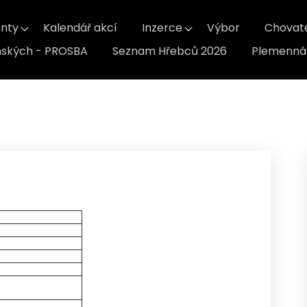
nty
Kalendář akcí
Inzerce
Výbor
Chovat
inských - PROSBA
Seznam Hřebců 2026
Plemenná 