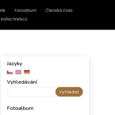
elé
Fotoalbum
Členská čísla
kniha hřebců
Jazyky
Vyhledávání
Fotoalbum