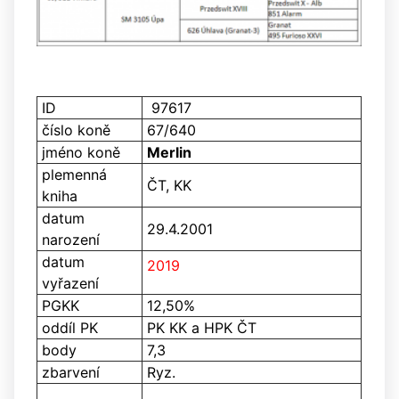
ID
97617
číslo koně
67/640
jméno koně
Merlin
plemenná
ČT, KK
kniha
datum
29.4.2001
narození
datum
2019
vyřazení
PGKK
12,50%
oddíl PK
PK KK a HPK ČT
body
7,3
zbarvení
Ryz.