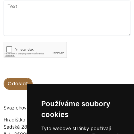
Používáme soubory
Svaz chovatelů koní Kinských
cookies
Hradištko u Sadské 126
Sadská 289 12
Tyto webové stránky používají