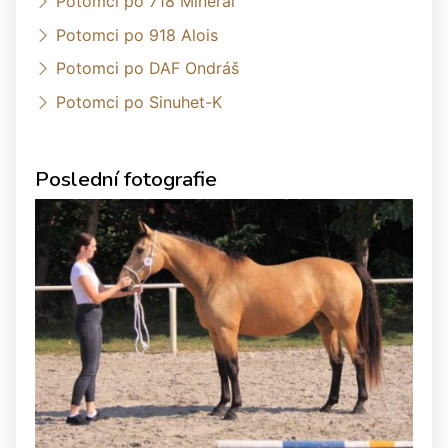
Potomci po 718 Mineral
Potomci po 918 Alois
Potomci po DAF Ondráš
Potomci po Sinuhet-K
Poslední fotografie