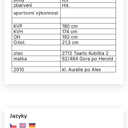
zbarvení
Hd.
sportovní výkonnost
KVP
180 cm
KVH
174 cm
OH
192 cm
O.hol.
21,3 cm
otec
2712 Taarlo Kubišta 2
matka
62/484 Gora po Herold
2010
kl. Aurelie po Alex
Jazyky