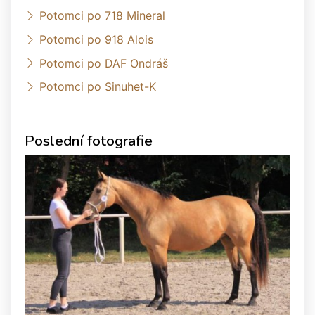
Potomci po 718 Mineral
Potomci po 918 Alois
Potomci po DAF Ondráš
Potomci po Sinuhet-K
Poslední fotografie