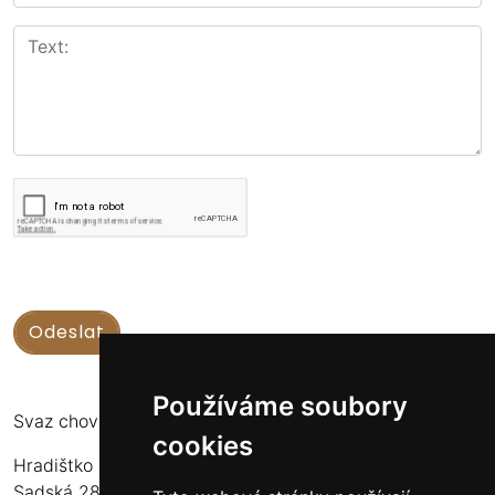
Používáme soubory
Svaz chovatelů koní Kinských
cookies
Hradištko u Sadské 126
Sadská 289 12