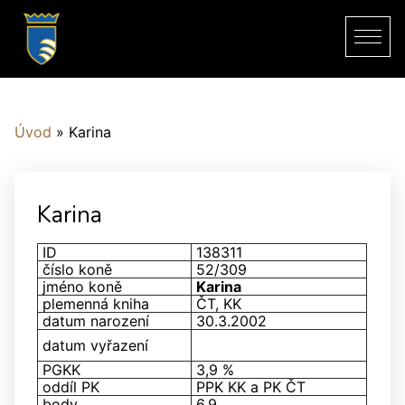
Úvod
»
Karina
Karina
ID
138311
číslo koně
52/309
jméno koně
Karina
plemenná kniha
ČT, KK
datum narození
30.3.2002
datum vyřazení
PGKK
3,9 %
oddíl PK
PPK KK a PK ČT
body
6,9