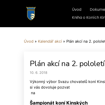
Úvod
Dokume
Kniha o Koních K
Úvod
»
Kalendář akcí
»
Plán akcí na 2. polole
Plán akcí na 2. pololet
10. 6. 2018
Výkonný výbor Svazu chovatelů koní Kin
si vás dovoluje pozvat
na
Šampionát koní Kinských