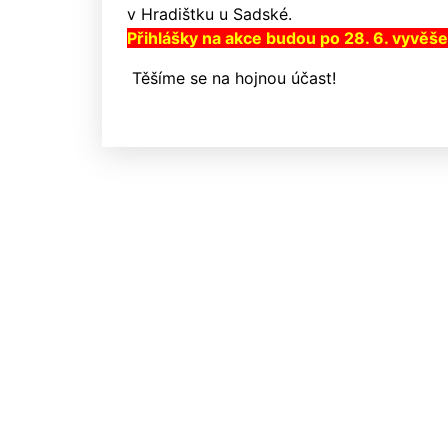
v Hradištku u Sadské.
Přihlášky na akce budou po 28. 6. vyvěš
Těšíme se na hojnou účast!