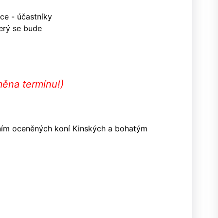
ce - účastníky
terý se bude
ěna termínu!)
ím oceněných koní Kinských a bohatým
ý