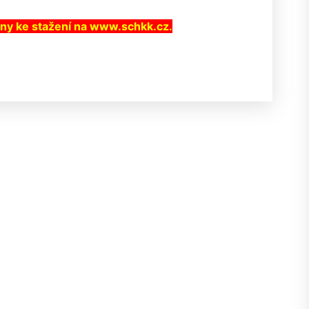
eny ke stažení na www.schkk.cz.