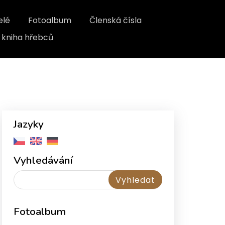
elé
Fotoalbum
Členská čísla
kniha hřebců
Jazyky
Vyhledávání
Fotoalbum