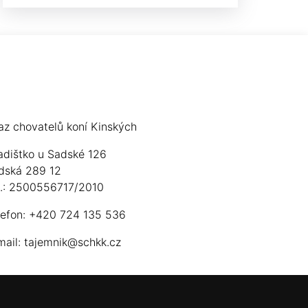
az chovatelů koní Kinských
adištko u Sadské 126
dská 289 12
ú.: 2500556717/2010
lefon: +420 724 135 536
mail:
tajemnik@schkk.cz