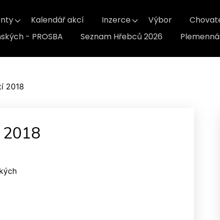
nty
Kalendář akcí
Inzerce
Výbor
Chovat
inských - PROSBA
Seznam Hřebců 2026
Plemenná 
tí 2018
í 2018
ských