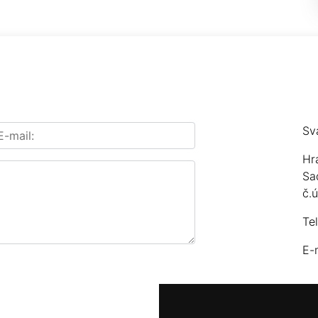
Sv
Hr
Sa
č.
Te
E-