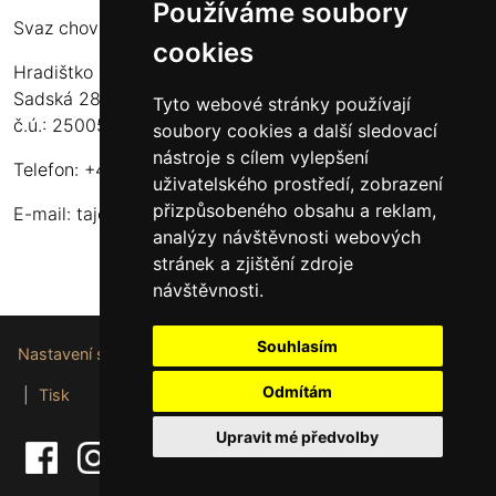
Používáme soubory
Svaz chovatelů koní Kinských
cookies
Hradištko u Sadské 126
Sadská 289 12
Tyto webové stránky používají
č.ú.: 2500556717/2010
soubory cookies a další sledovací
nástroje s cílem vylepšení
Telefon: +420 724 135 536
uživatelského prostředí, zobrazení
přizpůsobeného obsahu a reklam,
E-mail:
tajemnik@schkk.cz
analýzy návštěvnosti webových
stránek a zjištění zdroje
návštěvnosti.
Souhlasím
Nastavení souborů cookie
Odmítám
|
Tisk
Upravit mé předvolby