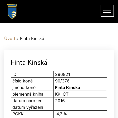
Úvod
»
Finta Kinská
Finta Kinská
ID
296821
číslo koně
90/376
jméno koně
Finta Kinská
plemenná kniha
KK, ČT
datum narození
2016
datum vyřazení
PGKK
4,7 %