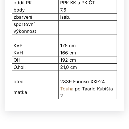
oddíl PK
PPK KK a PK ČT
body
7,6
zbarvení
Isab.
sportovní
výkonnost
KVP
175 cm
KVH
166 cm
OH
192 cm
O.hol.
21,0 cm
otec
2839 Furioso XXI-24
Touha
po Taarlo Kubišta
matka
2