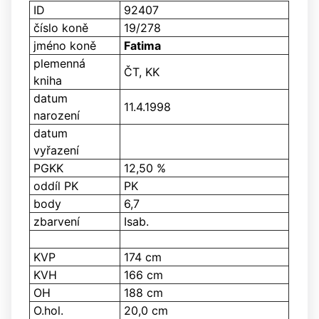
ID
92407
číslo koně
19/278
jméno koně
Fatima
plemenná
ČT, KK
kniha
datum
11.4.1998
narození
datum
vyřazení
PGKK
12,50 %
oddíl PK
PK
body
6,7
zbarvení
Isab.
KVP
174 cm
KVH
166 cm
OH
188 cm
O.hol.
20,0 cm