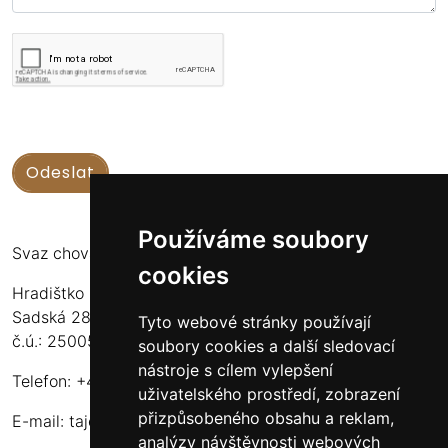
Používáme soubory
Svaz chovatelů koní Kinských
cookies
Hradištko u Sadské 126
Sadská 289 12
Tyto webové stránky používají
č.ú.: 2500556717/2010
soubory cookies a další sledovací
nástroje s cílem vylepšení
Telefon: +420 724 135 536
uživatelského prostředí, zobrazení
přizpůsobeného obsahu a reklam,
E-mail:
tajemnik@schkk.cz
analýzy návštěvnosti webových