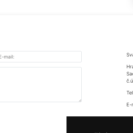
Sv
Hr
Sa
č.
Te
E-