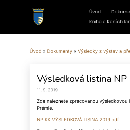
Úvod
Dokume
Kniha o Koních K
Úvod
»
Dokumenty
»
Výsledky z výstav a př
Výsledková listina NP
11. 9. 2019
Zde naleznete zpracovanou výsledkovou li
Prémie.
NP KK VÝSLEDKOVÁ LISINA 2019.pdf