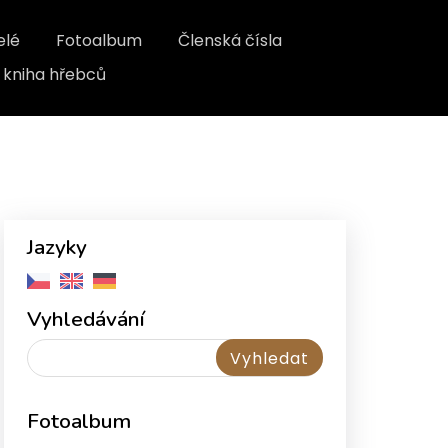
elé
Fotoalbum
Členská čísla
kniha hřebců
Jazyky
Vyhledávání
Fotoalbum