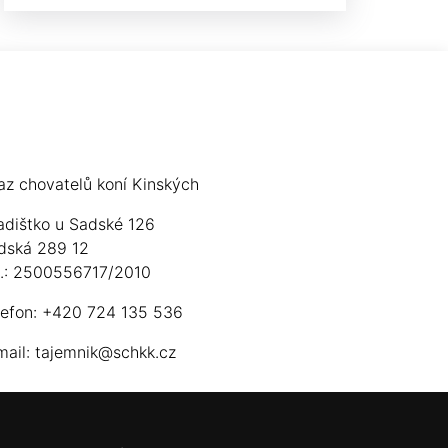
az chovatelů koní Kinských
adištko u Sadské 126
dská 289 12
ú.: 2500556717/2010
lefon: +420 724 135 536
mail:
tajemnik@schkk.cz