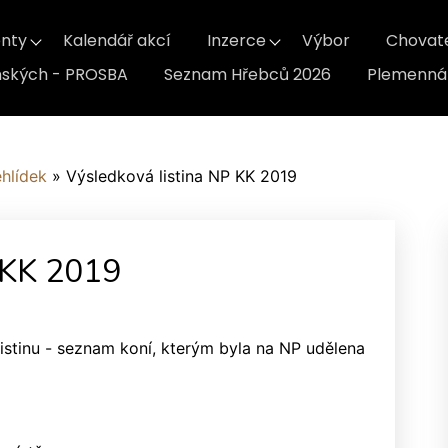
nty
Kalendář akcí
Inzerce
Výbor
Chovat
inských - PROSBA
Seznam Hřebců 2026
Plemenná 
ehlídek
»
Výsledková listina NP KK 2019
 KK 2019
stinu - seznam koní, kterým byla na NP udělena