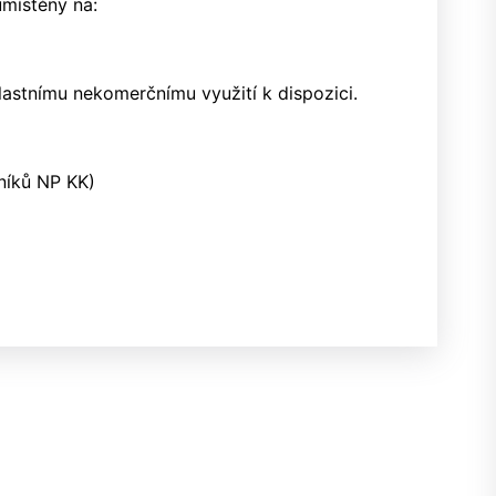
umístěny na:
vlastnímu nekomerčnímu využití k dispozici.
čníků NP KK)