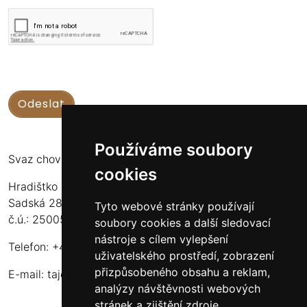
Používáme soubory
Svaz chovatelů koní Kinských
cookies
Hradištko u Sadské 126
Sadská 289 12
Tyto webové stránky používají
č.ú.: 2500556717/2010
soubory cookies a další sledovací
nástroje s cílem vylepšení
Telefon: +420 724 135 536
uživatelského prostředí, zobrazení
přizpůsobeného obsahu a reklam,
E-mail:
tajemnik@schkk.cz
analýzy návštěvnosti webových
stránek a zjištění zdroje