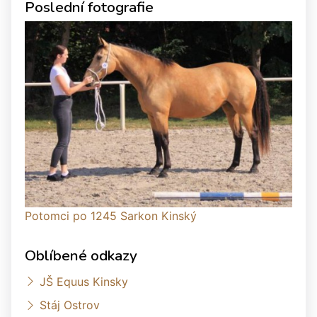
Poslední fotografie
Potomci po 1245 Sarkon Kinský
Oblíbené odkazy
JŠ Equus Kinsky
Stáj Ostrov