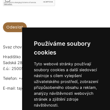
Používáme soubory
Svaz chovatelů koní Kinských
cookies
Hradištko u Sadské 126
Sadská 289 12
Tyto webové stránky používají
č.ú.: 2500556717/2010
soubory cookies a další sledovací
nástroje s cílem vylepšení
Telefon: +420 724 135 536
uživatelského prostředí, zobrazení
přizpůsobeného obsahu a reklam,
E-mail:
tajemnik@schkk.cz
analýzy návštěvnosti webových
stránek a zjištění zdroje
návštěvnosti.