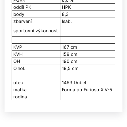
PGKK
8,6 %
oddíl PK
HPK
body
8,3
zbarvení
Isab.
sportovní výkonnost
KVP
167 cm
KVH
159 cm
OH
190 cm
O.hol.
19,5 cm
otec
1463 Dubel
matka
Forma po Furioso XIV-5
rodina