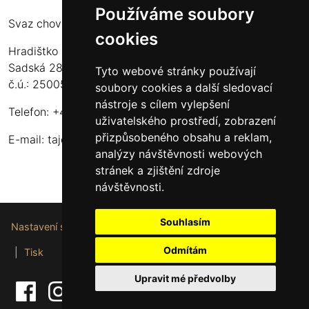
Používáme soubory
Svaz chovatelů koní Kinských
cookies
Hradištko u Sadské 126
Sadská 289 12
Tyto webové stránky používají
č.ú.: 2500556717/2010
soubory cookies a další sledovací
nástroje s cílem vylepšení
Telefon: +420 724 135 536
uživatelského prostředí, zobrazení
přizpůsobeného obsahu a reklam,
E-mail:
tajemnik@schkk.cz
analýzy návštěvnosti webových
stránek a zjištění zdroje
návštěvnosti.
Souhlasím
Nastavení souborů cookie
Odmítám
|
Tisk
Upravit mé předvolby