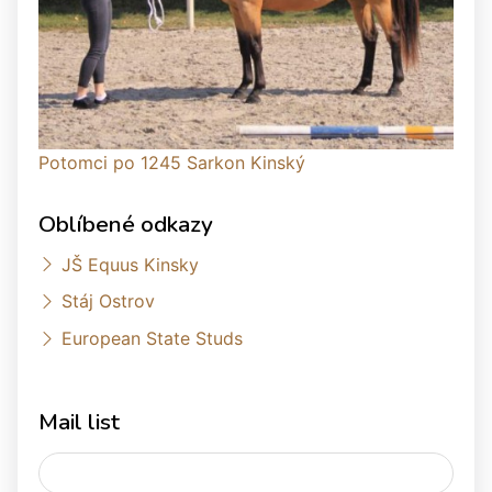
Potomci po 1245 Sarkon Kinský
Oblíbené odkazy
JŠ Equus Kinsky
Stáj Ostrov
European State Studs
Mail list