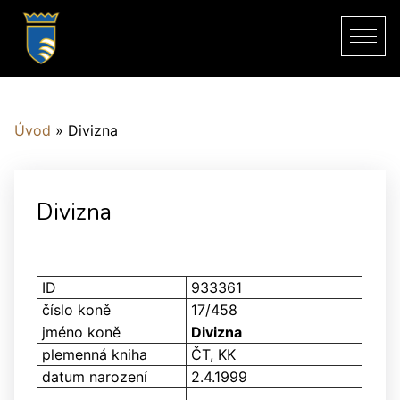
Úvod
»
Divizna
Divizna
ID
933361
číslo koně
17/458
jméno koně
Divizna
plemenná kniha
ČT, KK
datum narození
2.4.1999