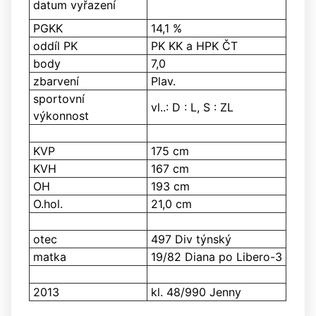
datum vyřazení
PGKK
14,1 %
oddíl PK
PK KK a HPK ČT
body
7,0
zbarvení
Plav.
sportovní
vl..: D : L, S : ZL
výkonnost
KVP
175
cm
KVH
167 cm
OH
193 cm
O.hol.
21,0 cm
otec
497 Div týnský
matka
19/82 Diana po Libero-3
2013
kl. 48/990 Jenny