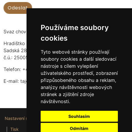
Používáme soubory
Svaz chovatelů koní Kinských
cookies
Hradištko u Sadské 126
Sadská 289 12
Tyto webové stránky používají
č.ú.: 2500556717/2010
soubory cookies a další sledovací
nástroje s cílem vylepšení
Telefon: +420 724 135 536
uživatelského prostředí, zobrazení
přizpůsobeného obsahu a reklam,
E-mail:
tajemnik@schkk.cz
analýzy návštěvnosti webových
stránek a zjištění zdroje
návštěvnosti.
Souhlasím
Nastavení souborů cookie
Odmítám
|
Tisk