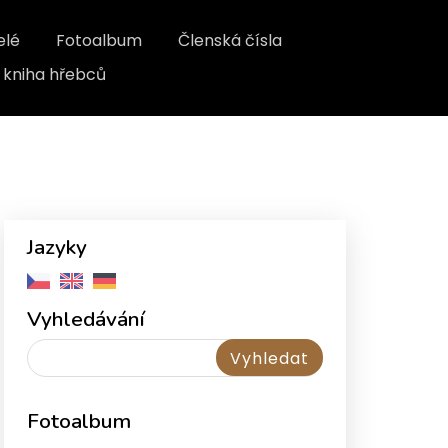
elé
Fotoalbum
Členská čísla
kniha hřebců
Jazyky
Vyhledávání
Fotoalbum