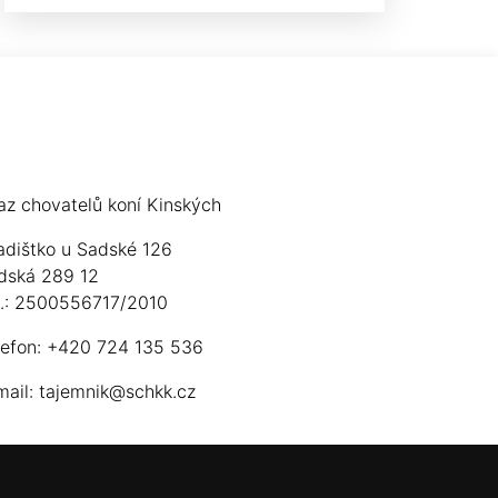
az chovatelů koní Kinských
adištko u Sadské 126
dská 289 12
ú.: 2500556717/2010
lefon: +420 724 135 536
mail:
tajemnik@schkk.cz