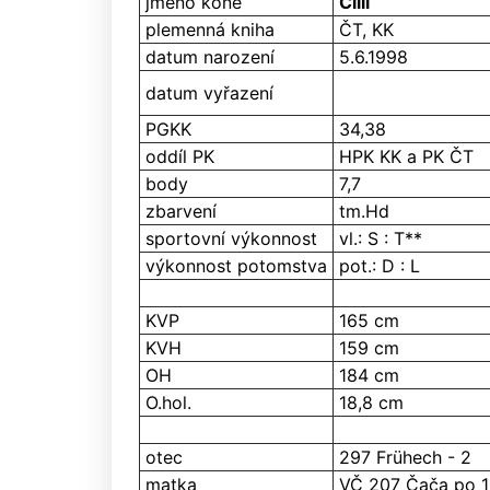
jméno koně
Čilli
plemenná kniha
ČT, KK
datum narození
5.6.1998
datum vyřazení
PGKK
34,38
oddíl PK
HPK KK a PK ČT
body
7,7
zbarvení
tm.Hd
sportovní výkonnost
vl.: S : T**
výkonnost potomstva
pot.: D : L
KVP
165 cm
KVH
159 cm
OH
184 cm
O.hol.
18,8 cm
otec
297 Frühech - 2
matka
VČ 207 Čača po 1