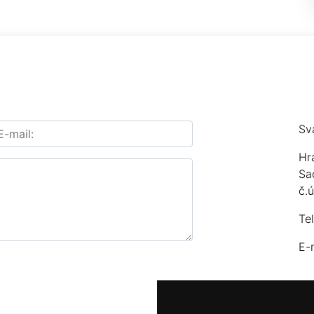
Sv
Hr
Sa
č.
Te
E-