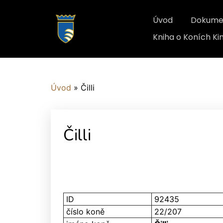
Úvod
Dokume
Kniha o Koních K
Úvod
»
Čilli
Čilli
ID
92435
číslo koně
22/207