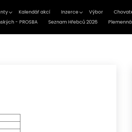
nty
Kalendář akcí
Inzerce
Výbor
Chovat
inských - PROSBA
Seznam Hřebců 2026
Plemenná 