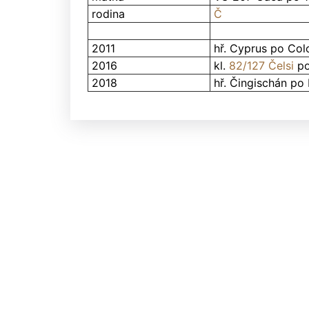
rodina
Č
2011
hř. Cyprus po Col
2016
kl.
82/127 Čelsi
po
2018
hř. Čingischán po 