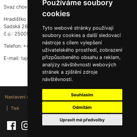
Používáme soubory
Svaz chovatelů koní Kinských
cookies
Hradištko u Sadské 126
Sadská 289 12
Tyto webové stránky používají
č.ú.: 2500556717/2010
soubory cookies a další sledovací
nástroje s cílem vylepšení
Telefon: +420 724 135 536
uživatelského prostředí, zobrazení
přizpůsobeného obsahu a reklam,
E-mail:
tajemnik@schkk.cz
analýzy návštěvnosti webových
stránek a zjištění zdroje
návštěvnosti.
Souhlasím
Nastavení souborů cookie
Odmítám
|
Tisk
Upravit mé předvolby