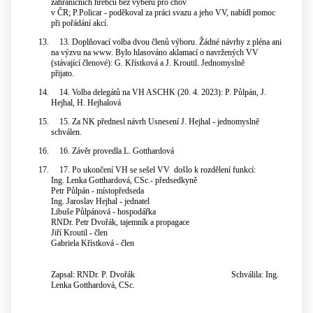
zahraničních hřebců bez výběru pro chov
v ČR; P.Policar - poděkoval za práci svazu a jeho VV, nabídl pomoc
při pořádání akcí.
13.
Doplňovací volba dvou členů výboru. Žádné návrhy z pléna ani
na výzvu na www. Bylo hlasováno aklamací o navržených VV
(stávající členové): G. Křístková a J. Kroutil. Jednomyslně
přijato.
14.
Volba delegátů na VH ASCHK (20. 4. 2023): P. Půlpán, J.
Hejhal, H. Hejhalová
15.
Za NK přednesl návrh Usnesení J. Hejhal - jednomyslně
schválen.
16.
Závěr provedla L. Gotthardová
17.
Po ukončení VH se sešel VV došlo k rozdělení funkcí:
Ing. Lenka Gotthardová, CSc.- předsedkyně
Petr Půlpán - místopředseda
Ing. Jaroslav Hejhal - jednatel
Libuše Půlpánová - hospodářka
RNDr. Petr Dvořák, tajemník a propagace
Jiří Kroutil - člen
Gabriela Křístková - člen
Zapsal: RNDr. P. Dvořák Schválila: Ing.
Lenka Gotthardová, CSc.