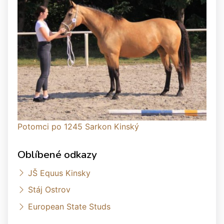
Potomci po 1245 Sarkon Kinský
Oblíbené odkazy
JŠ Equus Kinsky
Stáj Ostrov
European State Studs