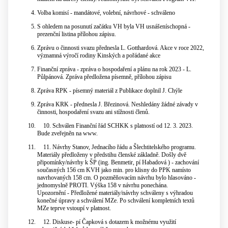
Volba komisí - mandátové, volební, návrhové - schváleno
S ohledem na posunutí začátku VH byla VH usnášeníschopná -
prezenční listina přílohou zápisu.
Zprávu o činnosti svazu přednesla L. Gotthardová. Akce v roce 2022,
významná výročí rodiny Kinských a pořádané akce
Finanční zpráva - zpráva o hospodaření a plánu na rok 2023 - L.
Půlpánová. Zpráva předložena písemně, přílohou zápisu
Zpráva RPK - písemný materiál z Publikace doplnil J. Chýle
Zpráva KRK - přednesla J. Březinová. Neshledány žádné závady v
činnosti, hospodaření svazu ani stížnosti členů.
10.
Schválen Finanční řád SCHKK s platností od 12. 3. 2023.
Bude zveřejněn na www.
11.
Návrhy Stanov, Jednacího řádu a Šlechtitelského programu.
Materiály předloženy v předstihu členské základně. Došly dvě
připomínky/návrhy k ŠP (ing. Benmetir, pí Habadová ) - zachování
současných 156 cm KVH jako min. pro klisny do PPK namísto
navrhovaných 158 cm. O pozměňovacím návrhu bylo hlasováno -
jednomyslně PROTI. Výška 158 v návrhu ponechána.
Upozornění - Předložené materiály/návrhy schváleny s výhradou
konečné úpravy a schválení MZe. Po schválení kompletních textů
MZe teprve vstoupí v platnost.
12.
Diskuse- pí Čapková s dotazem k možnému využití