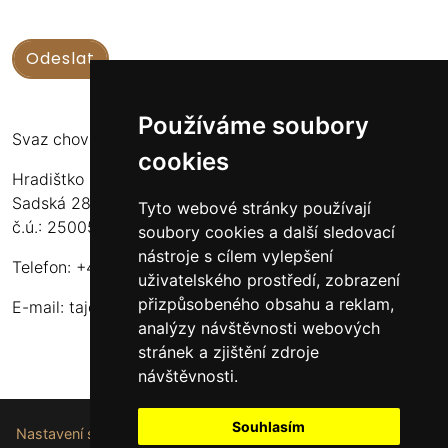
Používáme soubory
Svaz chovatelů koní Kinských
cookies
Hradištko u Sadské 126
Sadská 289 12
Tyto webové stránky používají
č.ú.: 2500556717/2010
soubory cookies a další sledovací
nástroje s cílem vylepšení
Telefon: +420 724 135 536
uživatelského prostředí, zobrazení
přizpůsobeného obsahu a reklam,
E-mail:
tajemnik@schkk.cz
analýzy návštěvnosti webových
stránek a zjištění zdroje
návštěvnosti.
Souhlasím
Nastavení souborů cookie