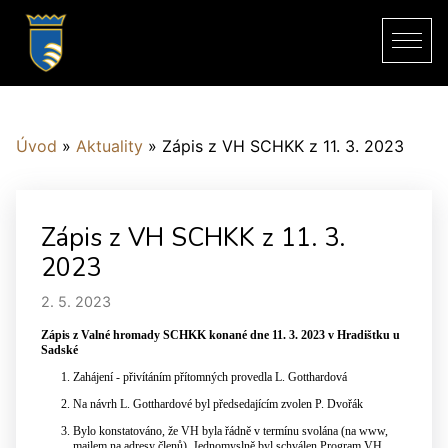
Úvod
»
Aktuality
»
Zápis z VH SCHKK z 11. 3. 2023
Zápis z VH SCHKK z 11. 3.
2023
2. 5. 2023
Zápis z Valné hromady SCHKK konané dne 11. 3. 2023 v Hradištku u
Sadské
Zahájení - přivítáním přítomných provedla L. Gotthardová
Na návrh L. Gotthardové byl předsedajícím zvolen P. Dvořák
Bylo konstatováno, že VH byla řádně v termínu svolána (na www,
mailem na adresy členů). Jednomyslně byl schválen Program VH.