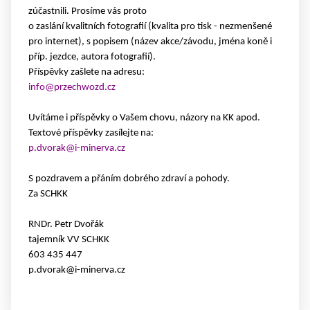
zúčastnili. Prosíme vás proto
o zaslání kvalitních fotografií (kvalita pro tisk - nezmenšené
pro internet), s popisem (název akce/závodu, jména koně i
příp. jezdce, autora fotografií).
Příspěvky zašlete na adresu:
info@przechwozd.cz
Uvítáme i příspěvky o Vašem chovu, názory na KK apod.
Textové příspěvky zasílejte na:
p.dvorak@i-minerva.cz
S pozdravem a přáním dobrého zdraví a pohody.
Za SCHKK
RNDr. Petr Dvořák
tajemník VV SCHKK
603 435 447
p.dvorak@i-minerva.cz