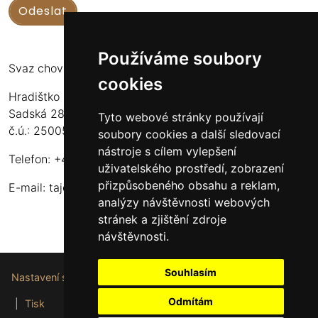
Používáme soubory
Svaz chovatelů koní Kinských
cookies
Hradištko u Sadské 126
Sadská 289 12
Tyto webové stránky používají
č.ú.: 2500556717/2010
soubory cookies a další sledovací
nástroje s cílem vylepšení
Telefon: +420 724 135 536
uživatelského prostředí, zobrazení
přizpůsobeného obsahu a reklam,
E-mail:
tajemnik@schkk.cz
analýzy návštěvnosti webových
stránek a zjištění zdroje
návštěvnosti.
Souhlasím
Nastavení souborů cookie
Odmítám
|
Tisk