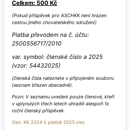
Celkem: 500 Kč
(Pokud příspěvek pro ASCHKK není hrazen
cestou jiného chovatelského sdružení)
Platba převodem na č. účtu:
2500556717/2010
var. symbol: členské číslo a 2025
(vzor: 54432025)
(členská čísla naleznete v připojeném souboru
(seznam
březen abecedně).
Pozn: V seznamu uvedeni pouze členové, kteří
v uplynulých třech letech uhradili alespoň 1x
roční členský příspěvek.
člen. KK 2024 k platbě 2025.xlsx