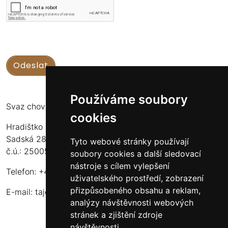
Používáme soubory
Svaz chovatelů koní Kinských
cookies
Hradištko u Sadské 126
Sadská 289 12
Tyto webové stránky používají
č.ú.: 2500556717/2010
soubory cookies a další sledovací
nástroje s cílem vylepšení
Telefon: +420 724 135 536
uživatelského prostředí, zobrazení
přizpůsobeného obsahu a reklam,
E-mail:
tajemnik@schkk.cz
analýzy návštěvnosti webových
stránek a zjištění zdroje
návštěvnosti.