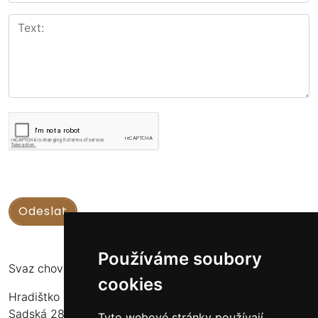
Používáme soubory
Svaz chovatelů koní Kinských
cookies
Hradištko u Sadské 126
Sadská 289 12
Tyto webové stránky používají