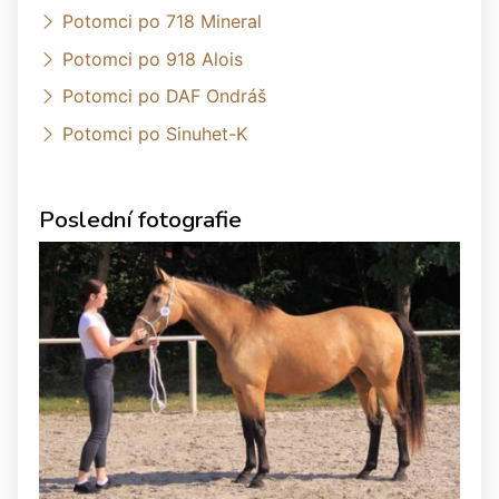
Potomci po 718 Mineral
Potomci po 918 Alois
Potomci po DAF Ondráš
Potomci po Sinuhet-K
Poslední fotografie