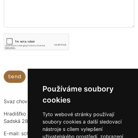
Používáme soubory
cookies
Svaz chovatelů koní Kinských
Hradišťko u Sadské 126
Tyto webové stránky používají
Sadská 289 12
soubory cookies a další sledovací
nástroje s cílem vylepšení
E-mail:
schkk@equus-kinsky.cz
uživatelského prostředí, zobrazení