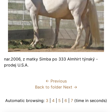
nar.2006, z matky Simba po 333 Almhirt týnský -
prodej U.S.A.
← Previous
Back to folder
Next →
Automatic browsing:
3
|
4
|
5
|
6
|
7
(time in seconds)