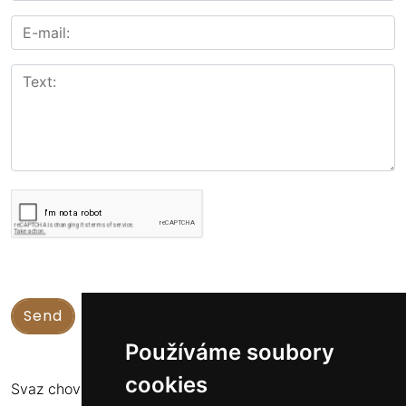
Používáme soubory
cookies
Svaz chovatelů koní Kinských