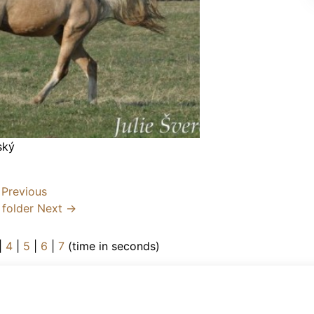
ský
Previous
 folder
Next →
|
4
|
5
|
6
|
7
(time in seconds)