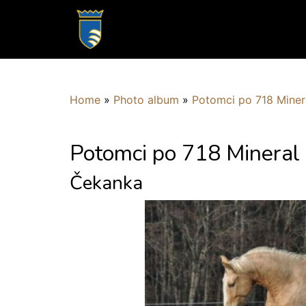
Home
»
Photo album
»
Potomci po 718 Miner
Potomci po 718 Mineral
Čekanka