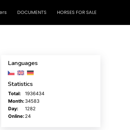
ers
DOCUMENTS
HORSES FOR SALE
Languages
Statistics
Total:
1936434
Month:
34583
Day:
1282
Online:
24