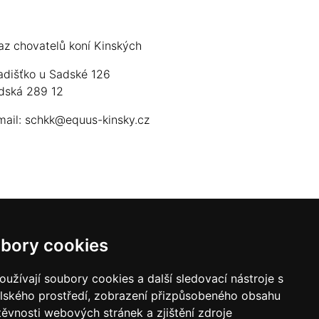
az chovatelů koní Kinských
adišťko u Sadské 126
dská 289 12
mail:
schkk@equus-kinsky.cz
bory cookies
užívají soubory cookies a další sledovací nástroje s
elského prostředí, zobrazení přizpůsobeného obsahu
těvnosti webových stránek a zjištění zdroje