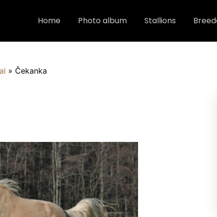
Home
Photo album
Stallions
Breed
al
»
Čekanka