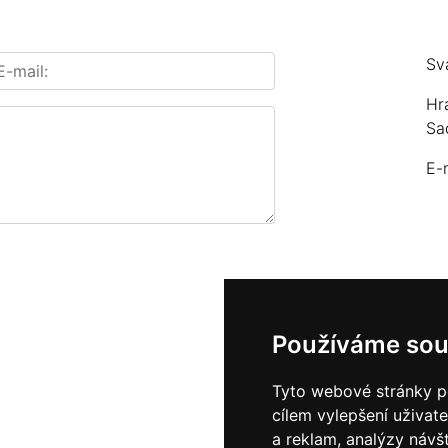
Sv
Hr
Sa
E-
Používáme sou
Tyto webové stránky po
cílem vylepšení uživat
a reklam, analýzy návš