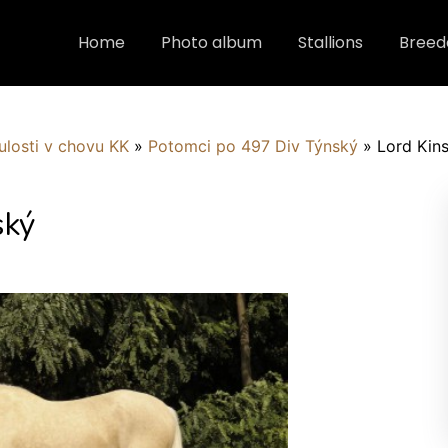
Home
Photo album
Stallions
Breed
ulosti v chovu KK
»
Potomci po 497 Div Týnský
»
Lord Kin
ský