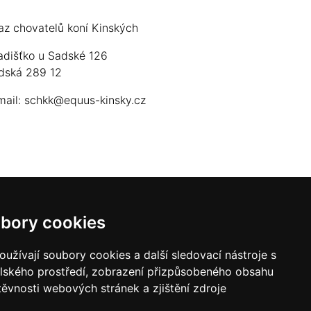
az chovatelů koní Kinských
adišťko u Sadské 126
dská 289 12
mail:
schkk@equus-kinsky.cz
bory cookies
užívají soubory cookies a další sledovací nástroje s
elského prostředí, zobrazení přizpůsobeného obsahu
těvnosti webových stránek a zjištění zdroje