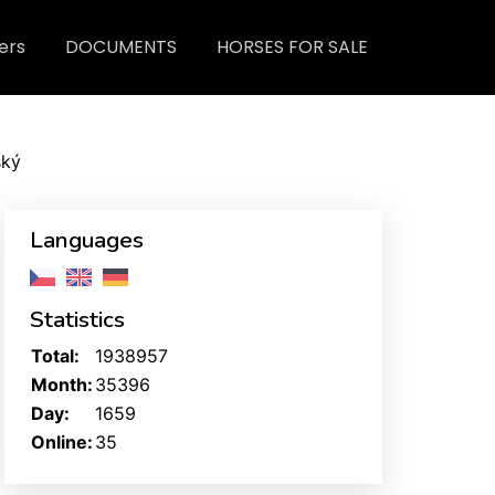
ers
DOCUMENTS
HORSES FOR SALE
ský
Languages
Statistics
Total:
1938957
Month:
35396
Day:
1659
Online:
35