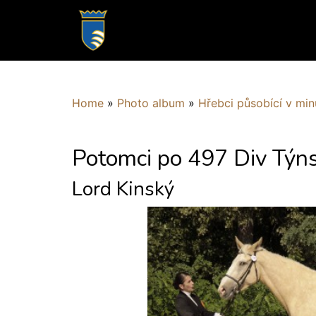
Home
»
Photo album
»
Hřebci působící v min
Potomci po 497 Div Týn
Lord Kinský