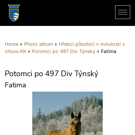
Home
»
Photo album
»
Hřebci působící v minulosti v
chovu KK
»
Potomci po 497 Div Týnský
»
Fatima
Potomci po 497 Div Týnský
Fatima