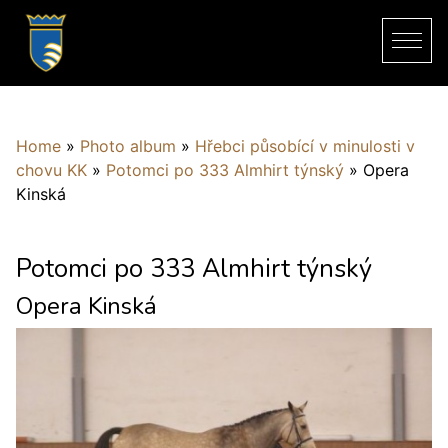
Home
»
Photo album
»
Hřebci působící v minulosti v
chovu KK
»
Potomci po 333 Almhirt týnský
»
Opera
Kinská
Potomci po 333 Almhirt týnský
Opera Kinská