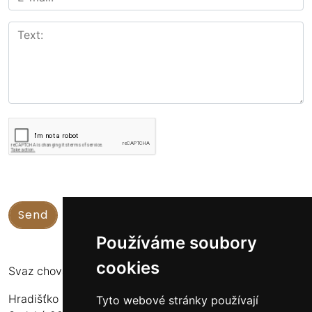
Používáme soubory
cookies
Svaz chovatelů koní Kinských
Hradišťko u Sadské 126
Tyto webové stránky používají