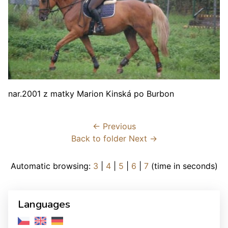
nar.2001 z matky Marion Kinská po Burbon
← Previous
Back to folder
Next →
Automatic browsing:
3
|
4
|
5
|
6
|
7
(time in seconds)
Languages