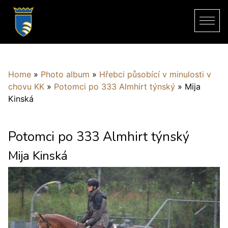
Home
»
Photo album
»
Hřebci působící v minulosti v
chovu KK
»
Potomci po 333 Almhirt týnský
»
Mija
Kinská
Potomci po 333 Almhirt týnský
Mija Kinská