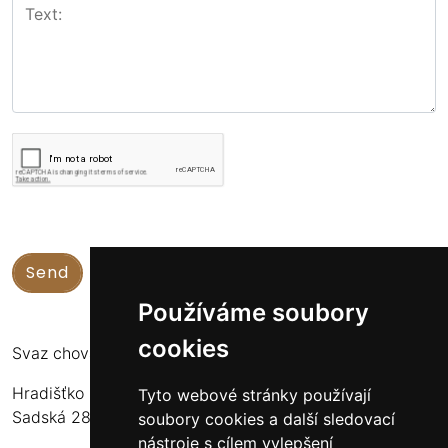
Používáme soubory
cookies
Svaz chovatelů koní Kinských
Hradišťko u Sadské 126
Tyto webové stránky používají
Sadská 289 12
soubory cookies a další sledovací
nástroje s cílem vylepšení