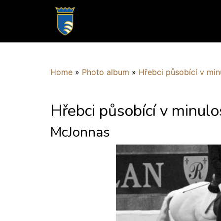
Home
»
Photo album
»
Hřebci působící v min
Hřebci působící v minulo
McJonnas