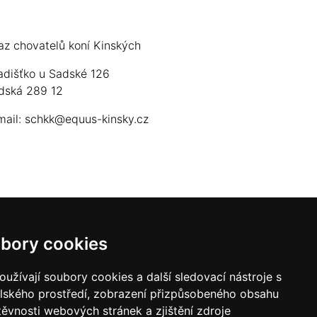
az chovatelů koní Kinských
adišťko u Sadské 126
dská 289 12
mail:
schkk@equus-kinsky.cz
bory cookies
užívají soubory cookies a další sledovací nástroje s
elského prostředí, zobrazení přizpůsobeného obsahu
těvnosti webových stránek a zjištění zdroje