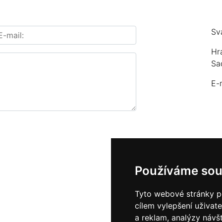
Sv
Hr
Sa
E-
Používáme sou
Tyto webové stránky po
cílem vylepšení uživat
a reklam, analýzy návš