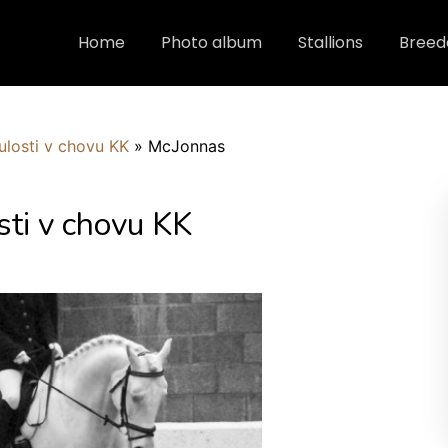
Home
Photo album
Stallions
Breed
ulosti v chovu KK
»
McJonnas
sti v chovu KK