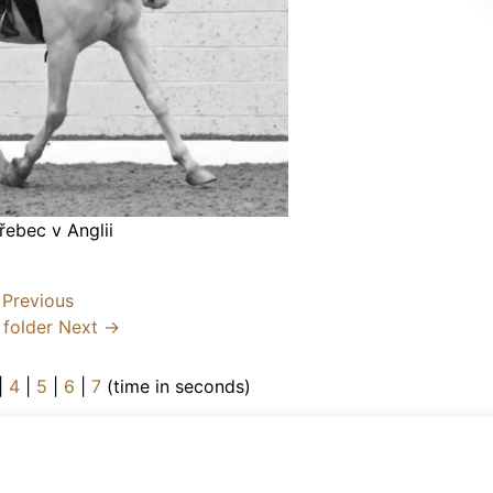
řebec v Anglii
Previous
 folder
Next →
|
4
|
5
|
6
|
7
(time in seconds)