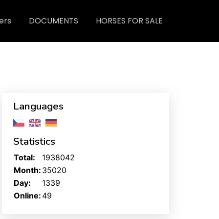
ers
DOCUMENTS
HORSES FOR SALE
Languages
Statistics
Total:
1938042
Month:
35020
Day:
1339
Online:
49